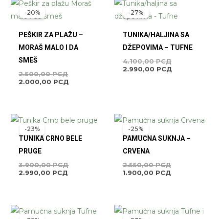
ORIGINALNA
TRENUTNA
ORIGINALNA
TRENUTNA
CENA
CENA
CENA
CENA
-20%
-27%
JE
JE:
JE
JE:
BILA:
2.000,00 РСД.
BILA:
2.990,00 РСД
2.500,00 РСД.
4.100,00 РСД
PEŠKIR ZA PLAŽU –
TUNIKA/HALJINA SA
MORAŠ MALO I DA
DŽEPOVIMA – TUFNE
SMEŠ
4.100,00
РСД
2.990,00
РСД
2.500,00
РСД
2.000,00
РСД
TRENUTNA
ORIGINALNA
ORIGINALNA
TRENUTNA
CENA
CENA
CENA
CENA
-23%
-25%
JE:
JE
JE
JE:
TUNIKA CRNO BELE
PAMUČNA SUKNJA –
2.990,00 РСД.
BILA:
BILA:
1.900,00 РСД
3.900,00 РСД.
2.550,00 РСД
PRUGE
CRVENA
3.900,00
РСД
2.550,00
РСД
2.990,00
РСД
1.900,00
РСД
ORIGINALNA
TRENUTNA
TRENUTNA
ORIGINALNA
CENA
CENA
CENA
CENA