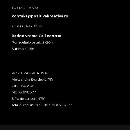
TU SMO ZA VAS
kontakt@pozitivakreativa.rs
+381 60 493 88 22
Radno vreme Call centra:
Ponedeljak-petak: 9-20h
Subota: 9-15h
POZITIVA KREATIVA
Aleksandra Đurđević PR
PIB: 113653061
MB: 66978877
Šifra delatnosti: 4791
Tekući račun: 265-1110310007152-77