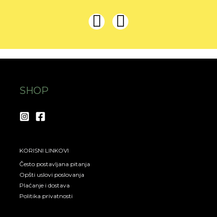
I
F
n
a
s
c
t
e
a
b
SHOP
g
o
r
o
a
k
m
KORISNI LINKOVI
Često postavljana pitanja
Opšti uslovi poslovanja
Plaćanje i dostava
Politika privatnosti