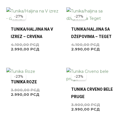
ORIGINALNA
TRENUTNA
ORIGINALNA
TRENUTNA
CENA
CENA
CENA
CENA
-27%
-27%
JE
JE:
JE
JE:
BILA:
2.990,00 РСД.
BILA:
2.990,00 РСД
4.100,00 РСД.
4.100,00 РСД
TUNIKA/HALJINA NA V
TUNIKA/HALJINA SA
IZREZ – CRVENA
DŽEPOVIMA – TEGET
4.100,00
РСД
4.100,00
РСД
2.990,00
РСД
2.990,00
РСД
TRENUTNA
ORIGINALNA
TRENUTNA
ORIGINALNA
CENA
CENA
CENA
CENA
-23%
-23%
JE:
JE
JE:
JE
TUNIKA ROZE
2.990,00 РСД.
BILA:
2.990,00 РСД
BILA:
3.900,00 РСД.
3.900,00 РС
TUNIKA CRVENO BELE
3.900,00
РСД
2.990,00
РСД
PRUGE
3.900,00
РСД
2.990,00
РСД