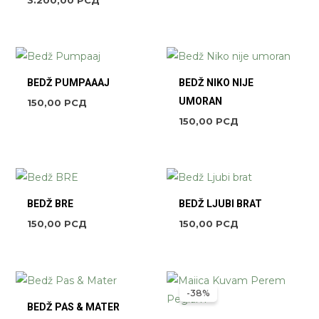
BEDŽ PUMPAAAJ
BEDŽ NIKO NIJE
UMORAN
150,00
РСД
150,00
РСД
BEDŽ BRE
BEDŽ LJUBI BRAT
150,00
РСД
150,00
РСД
ORIGINALNA
TRENUTNA
CENA
CENA
-38%
JE
JE:
BEDŽ PAS & MATER
BILA:
1.300,00 РСД