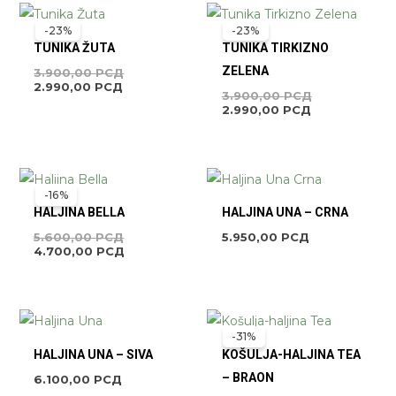
TRENUTNA
ORIGINALNA
TRENUTNA
ORIGINALNA
CENA
CENA
CENA
CENA
-23%
-23%
JE:
JE
JE:
JE
TUNIKA ŽUTA
TUNIKA TIRKIZNO
2.990,00 РСД.
BILA:
2.990,00 РСД
BILA:
3.900,00 РСД.
3.900,00 РС
ZELENA
3.900,00
РСД
2.990,00
РСД
3.900,00
РСД
2.990,00
РСД
ORIGINALNA
TRENUTNA
CENA
CENA
-16%
JE
JE:
HALJINA BELLA
HALJINA UNA – CRNA
BILA:
4.700,00 РСД.
5.600,00 РСД.
5.600,00
РСД
5.950,00
РСД
4.700,00
РСД
TRENUTNA
ORIGINALNA
CENA
CENA
-31%
JE:
JE
HALJINA UNA – SIVA
KOŠULJA-HALJINA TEA
5.550,00 РСД
BILA:
8.000,00 РС
– BRAON
6.100,00
РСД