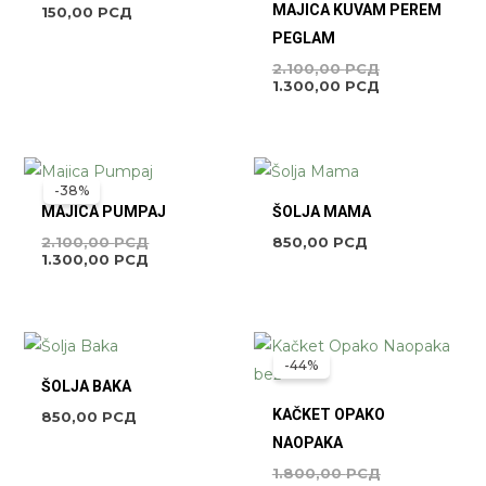
2.100,00 РСД
MAJICA KUVAM PEREM
150,00
РСД
PEGLAM
2.100,00
РСД
1.300,00
РСД
ORIGINALNA
TRENUTNA
CENA
CENA
-38%
JE
JE:
MAJICA PUMPAJ
ŠOLJA MAMA
BILA:
1.300,00 РСД.
2.100,00 РСД.
2.100,00
РСД
850,00
РСД
1.300,00
РСД
ORIGINALNA
TRENUTNA
CENA
CENA
-44%
JE
JE:
ŠOLJA BAKA
BILA:
1.000,00 РСД
1.800,00 РСД
KAČKET OPAKO
850,00
РСД
NAOPAKA
1.800,00
РСД