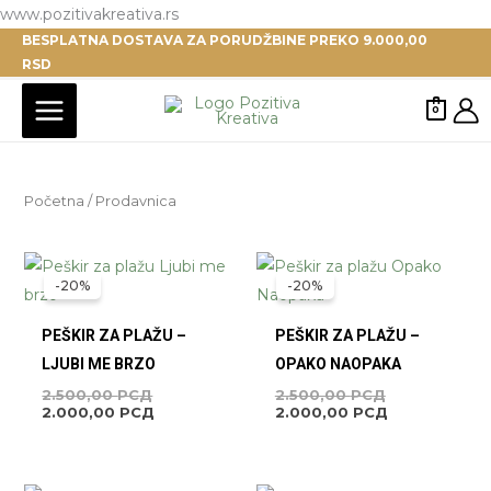
Pređi
www.pozitivakreativa.rs
BESPLATNA DOSTAVA ZA PORUDŽBINE PREKO 9.000,00
na
RSD
sadržaj
0
Početna
/ Prodavnica
ORIGINALNA
TRENUTNA
ORIGINALNA
TRENUTNA
CENA
CENA
CENA
CENA
-20%
-20%
JE
JE:
JE
JE:
BILA:
2.000,00 РСД.
BILA:
2.000,00 РС
2.500,00 РСД.
2.500,00 РСД
PEŠKIR ZA PLAŽU –
PEŠKIR ZA PLAŽU –
LJUBI ME BRZO
OPAKO NAOPAKA
2.500,00
РСД
2.500,00
РСД
2.000,00
РСД
2.000,00
РСД