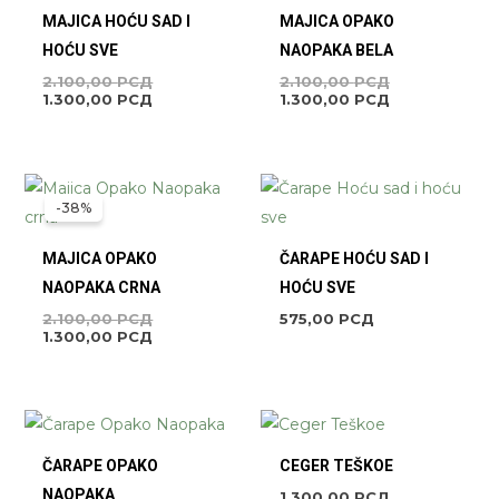
2.100,00 РСД.
2.100,00 РСД
MAJICA HOĆU SAD I
MAJICA OPAKO
HOĆU SVE
NAOPAKA BELA
2.100,00
РСД
2.100,00
РСД
1.300,00
РСД
1.300,00
РСД
ORIGINALNA
TRENUTNA
CENA
CENA
-38%
JE
JE:
BILA:
1.300,00 РСД.
2.100,00 РСД.
MAJICA OPAKO
ČARAPE HOĆU SAD I
NAOPAKA CRNA
HOĆU SVE
2.100,00
РСД
575,00
РСД
1.300,00
РСД
ČARAPE OPAKO
CEGER TEŠKOE
NAOPAKA
1.300,00
РСД