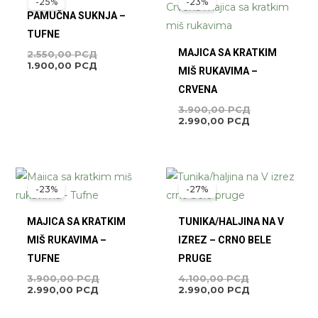
-25%
-23%
JE
JE:
JE:
JE
PAMUČNA SUKNJA –
BILA:
1.900,00 РСД.
2.990,00 РСД
BILA:
2.550,00 РСД.
3.900,00 РС
TUFNE
MAJICA SA KRATKIM
2.550,00
РСД
1.900,00
РСД
MIŠ RUKAVIMA –
CRVENA
3.900,00
РСД
2.990,00
РСД
TRENUTNA
ORIGINALNA
ORIGINALNA
TRENUTNA
CENA
CENA
CENA
CENA
-23%
-27%
JE:
JE
JE
JE:
2.990,00 РСД.
BILA:
BILA:
2.990,00 РСД
3.900,00 РСД.
4.100,00 РСД
MAJICA SA KRATKIM
TUNIKA/HALJINA NA V
MIŠ RUKAVIMA –
IZREZ – CRNO BELE
TUFNE
PRUGE
3.900,00
РСД
4.100,00
РСД
2.990,00
РСД
2.990,00
РСД