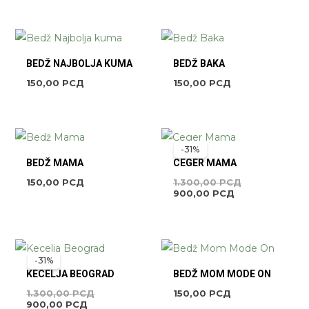
BEDŽ NAJBOLJA KUMA
BEDŽ BAKA
150,00
РСД
150,00
РСД
TRENUTNA
ORIGINALNA
CENA
CENA
-31%
JE:
JE
BEDŽ MAMA
CEGER MAMA
900,00 РСД.
BILA:
1.300,00 РСД
150,00
РСД
1.300,00
РСД
900,00
РСД
TRENUTNA
ORIGINALNA
CENA
CENA
-31%
JE:
JE
KECELJA BEOGRAD
BEDŽ MOM MODE ON
900,00 РСД.
BILA:
1.300,00 РСД.
1.300,00
РСД
150,00
РСД
900,00
РСД