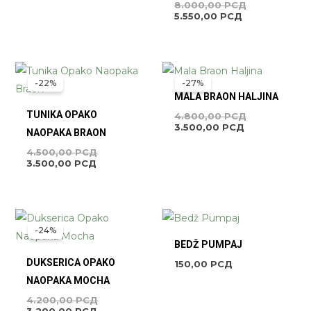
8.000,00
РСД
5.550,00
РСД
TRENUTNA
ORIGINALNA
TRENUTNA
ORIGINALNA
CENA
CENA
CENA
CENA
-22%
-27%
JE:
JE
JE:
JE
MALA BRAON HALJINA
3.500,00 РСД.
BILA:
3.500,00 РСД
BILA:
4.500,00 РСД.
4.800,00 РС
TUNIKA OPAKO
4.800,00
РСД
3.500,00
РСД
NAOPAKA BRAON
4.500,00
РСД
3.500,00
РСД
TRENUTNA
ORIGINALNA
CENA
CENA
-24%
JE:
JE
BEDŽ PUMPAJ
3.200,00 РСД.
BILA:
4.200,00 РСД.
DUKSERICA OPAKO
150,00
РСД
NAOPAKA MOCHA
4.200,00
РСД
3.200,00
РСД