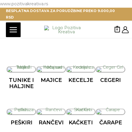
Pređi
www.pozitivakreativa.rs
BESPLATNA DOSTAVA ZA PORUDŽBINE PREKO 9.000,00
na
RSD
sadržaj
0
TUNIKE I
MAJICE
KECELJE
CEGERI
HALJINE
PEŠKIRI
RANČEVI
KAČKETI
ČARAPE