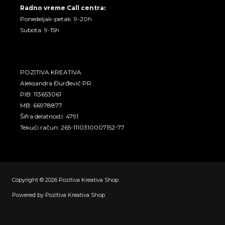
Radno vreme Call centra:
Ponedeljak-petak: 9-20h
Subota: 9-15h
POZITIVA KREATIVA
Aleksandra Đurđević PR
PIB: 113653061
MB: 66978877
Šifra delatnosti: 4791
Tekući račun: 265-1110310007152-77
Copyright © 2026 Pozitiva Kreativa Shop
Powered by Pozitiva Kreativa Shop