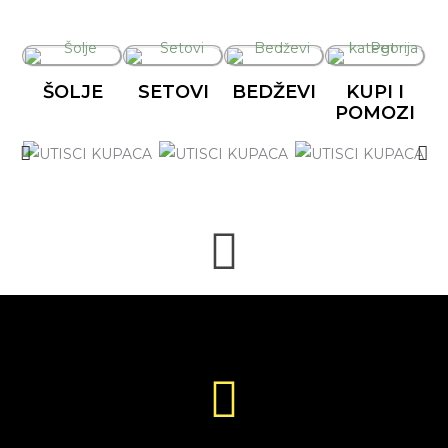
ŠOLJE
SETOVI
BEDŽEVI
KUPI I
POMOZI
🐾🐕‍🦺🐈🐾