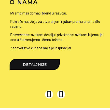
O NAMA
Mi smo mali domaći brend u razvoju.
Pokreće nas želja za stvaranjem i ljubav prema onome što
radimo.
Posvećenost svakom detalju i privrženost svakom klijentu je
ono u šta verujemo i čemu težimo.
Zadovoljstvo kupaca naša je inspiracija!
DETALJNIJE
I
F
n
a