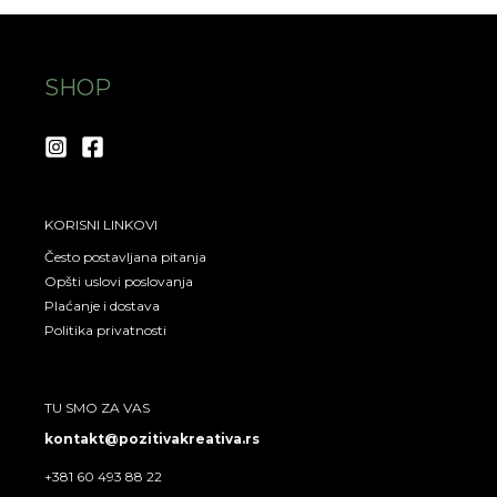
s
c
t
e
a
b
SHOP
g
o
r
o
a
k
m
KORISNI LINKOVI
Često postavljana pitanja
Opšti uslovi poslovanja
Plaćanje i dostava
Politika privatnosti
TU SMO ZA VAS
kontakt@pozitivakreativa.rs
+381 60 493 88 22