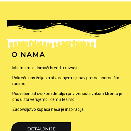
O NAMA
Mi smo mali domaći brend u razvoju.
Pokreće nas želja za stvaranjem i ljubav prema onome što
radimo.
Posvećenost svakom detalju i privrženost svakom klijentu je
ono u šta verujemo i čemu težimo.
Zadovoljstvo kupaca naša je inspiracija!
DETALJNIJE