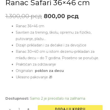
Ranac Safari 36×46 cm
cm
je
je:
količina
1.300,00
рсд
800,00
рсд
bila:
800,00 рс
Ranac 36×46 cm
1.300,00 рсд.
Savršen za trening, školu, opremu za fizičko,
putovanje, plažu…
Dizajn prikladan i za dečake i za devojčice
Ranac 30×40 cm u istom dezenu-prikladan za
mlađu decu – do 7 godina. Posebno se poručuje.
Praktičan za održavanje
Originalan
poklon za decu
Ukrasno pakovanje 🎁
Dostupnost:
Samo 2 je preostalo na zalihama
-
+
DODAJ U KORPU