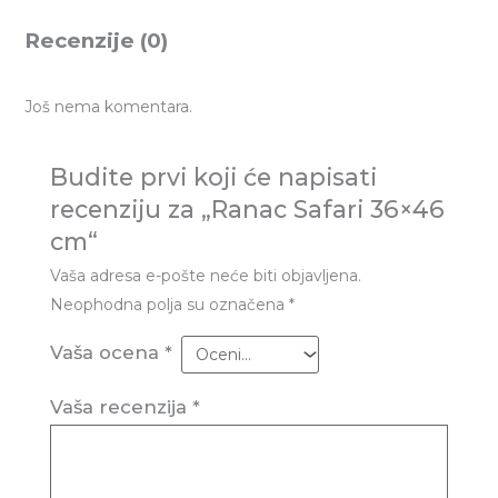
Recenzije (0)
Još nema komentara.
Budite prvi koji će napisati
recenziju za „Ranac Safari 36×46
cm“
Vaša adresa e-pošte neće biti objavljena.
Neophodna polja su označena
*
Vaša ocena
*
Vaša recenzija
*