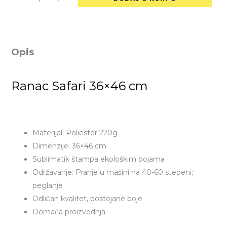
Opis
Ranac Safari 36×46 cm
Materijal: Poliester 220g
Dimenzije: 36×46 cm
Sublimatik štampa ekološkim bojama
Održavanje: Pranje u mašini na 40-60 stepeni;
peglanje
Odličan kvalitet, postojane boje
Domaća proizvodnja