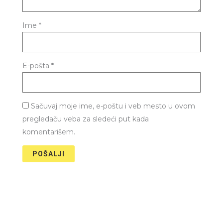
Ime
*
E-pošta
*
Sačuvaj moje ime, e-poštu i veb mesto u ovom
pregledaču veba za sledeći put kada
komentarišem.