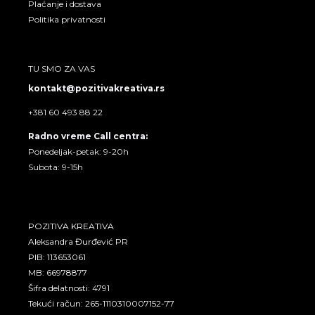
Plaćanje i dostava
Politika privatnosti
TU SMO ZA VAS
kontakt@pozitivakreativa.rs
+381 60 493 88 22
Radno vreme Call centra:
Ponedeljak-petak: 9-20h
Subota: 9-15h
POZITIVA KREATIVA
Aleksandra Đurđević PR
PIB: 113653061
MB: 66978877
Šifra delatnosti: 4791
Tekući račun: 265-1110310007152-77