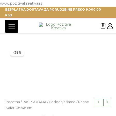
Pređi
www.pozitivakreativa.rs
BESPLATNA DOSTAVA ZA PORUDŽBINE PREKO 9.000,00
na
RSD
sadržaj
0
-38%
Ranac
Početna
/
RASPRODAJA
/
Poslednja šansa
/ Ranac
Originalna
Trenutna
Safari 36×46 cm
Safari
cena
cena
36x46