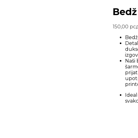
Bedž
150,00
рс
Bedž
Detal
dukse
izgov
Naši 
šarm
prija
upotp
prin
Ideal
svako