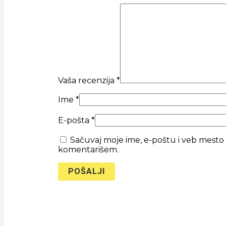
Vaša recenzija
*
Ime
*
E-pošta
*
Sačuvaj moje ime, e-poštu i veb mest
komentarišem.