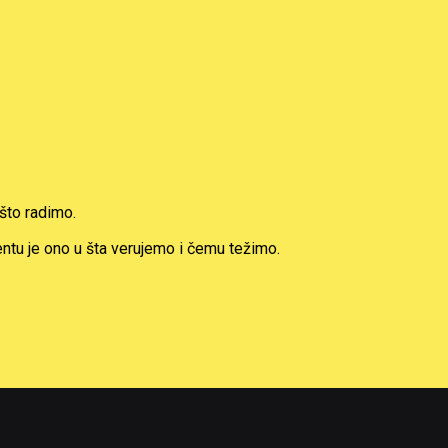
što radimo.
ntu je ono u šta verujemo i čemu težimo.