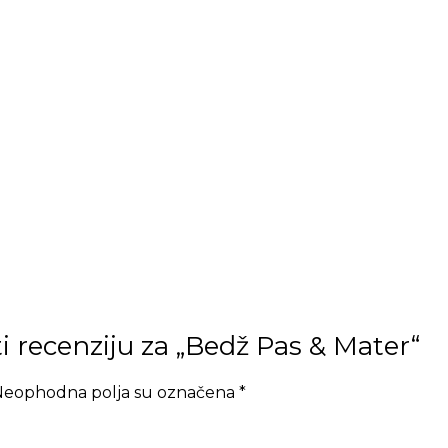
ti recenziju za „Bedž Pas & Mater“
eophodna polja su označena
*