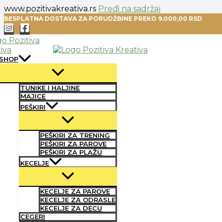
www.pozitivakreativa.rs
Pređi na sadržaj
BESPLATNA DOSTAVA ZA PORUDŽBINE PREKO 9.000,00 RSD
SHOP
TUNIKE I HALJINE
MAJICE
PEŠKIRI
PEŠKIRI ZA TRENING
PEŠKIRI ZA PAROVE
PEŠKIRI ZA PLAŽU
KECELJE
KECELJE ZA PAROVE
KECELJE ZA ODRASLE
KECELJE ZA DECU
CEGERI