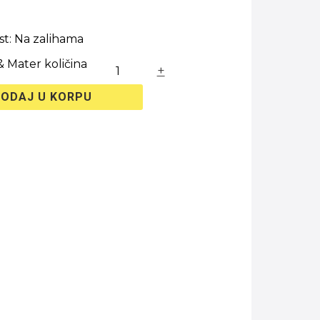
t:
Na zalihama
 Mater količina
+
ODAJ U KORPU