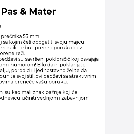
 Pas & Mater
д
 prečnika 55 mm
j sa kojim ćeš obogatiti svoju majicu,
ricu ili torbu i preneti poruku bez
orene reči.
bedževi su savršen pokloničić koji osvajaja
om i humorom! Bilo da ih poklanjate
telju, porodici ili jednostavno želite da
unite svoj stil, ovi bedževi sa atraktivnim
tovima preneće vašu poruku.
ni su kao mali znak pažnje koji će
dnevicu učiniti vedrijom i zabavnijom!