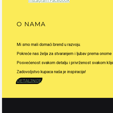
Instagram
Facebook
O NAMA
Mi smo mali domaći brend u razvoju.
Pokreće nas želja za stvaranjem i ljubav prema onome 
Posvećenost svakom detalju i privrženost svakom klije
Zadovoljstvo kupaca naša je inspiracija!
DETALJNIJE