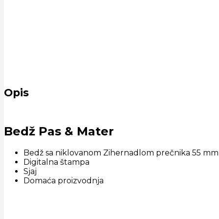
Opis
Bedž Pas & Mater
Bedž sa niklovanom Zihernadlom prečnika 55 mm
Digitalna štampa
Sjaj
Domaća proizvodnja