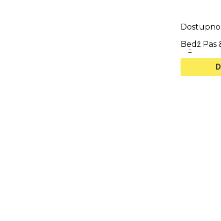
Dostupnos
Bedž Pas &
-
D