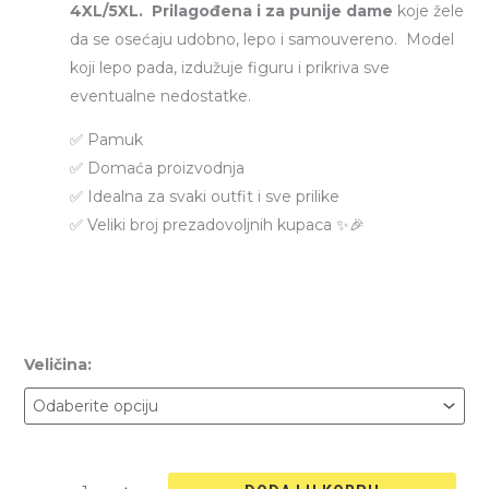
4XL/5XL.
Prilagođena i za punije dame
koje žele
da se osećaju udobno, lepo i samouvereno.
Model
koji lepo pada, izdužuje figuru i prikriva sve
eventualne nedostatke.
✅ Pamuk
✅ Domaća proizvodnja
✅ Idealna za svaki outfit i sve prilike
✅ Veliki broj prezadovoljnih kupaca ✨🎉
Veličina: