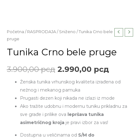
Tunika
Početna
/
RASPRODAJA
/
Sniženo
/ Tunika Crno bele
Originalna
Trenut
pruge
Crno
cena
cena
bele
Tunika Crno bele pruge
pruge
je
je:
količina
3.900,00
рсд
2.990,00
рсд
bila:
2.990,0
Ženska tunika vrhunskog kvaliteta izrađena od
3.900,00 рсд.
nežnog i mekanog pamuka
Prugasti dezen koji nikada ne izlazi iz mode
Ako tražite udobnu i modernu tuniku prikladnu za
sve građe i prilike ova
lepršava tunika
asimetričnog kroja
je pravi izbor za vas!
Dostupna u veličinama od
S/M do