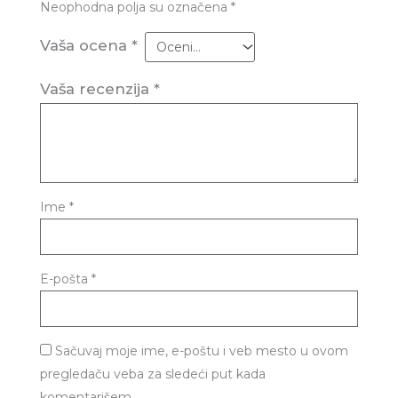
Neophodna polja su označena
*
Vaša ocena
*
Vaša recenzija
*
Ime
*
E-pošta
*
Sačuvaj moje ime, e-poštu i veb mesto u ovom
pregledaču veba za sledeći put kada
komentarišem.