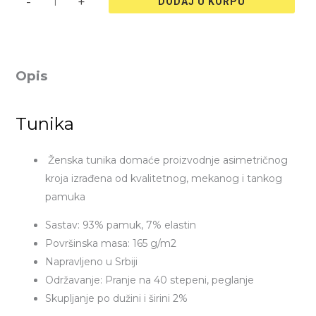
-
+
DODAJ U KORPU
Opis
Tunika
Ženska tunika domaće proizvodnje asimetričnog
kroja izrađena od kvalitetnog, mekanog i tankog
pamuka
Sastav: 93% pamuk, 7% elastin
Površinska masa: 165 g/m2
Napravljeno u Srbiji
Održavanje: Pranje na 40 stepeni, peglanje
Skupljanje po dužini i širini 2%