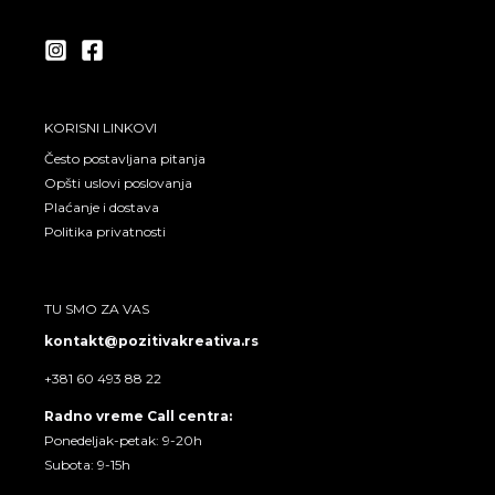
g
o
r
o
a
k
m
KORISNI LINKOVI
Često postavljana pitanja
Opšti uslovi poslovanja
Plaćanje i dostava
Politika privatnosti
TU SMO ZA VAS
kontakt@pozitivakreativa.rs
+381 60 493 88 22
Radno vreme Call centra:
Ponedeljak-petak: 9-20h
Subota: 9-15h