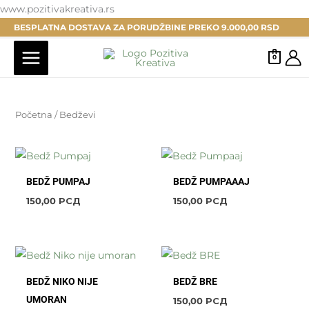
Pređi
www.pozitivakreativa.rs
na
BESPLATNA DOSTAVA ZA PORUDŽBINE PREKO 9.000,00 RSD
sadržaj
0
Početna
/ Bedževi
BEDŽ PUMPAJ
BEDŽ PUMPAAAJ
150,00
РСД
150,00
РСД
BEDŽ NIKO NIJE
BEDŽ BRE
UMORAN
150,00
РСД