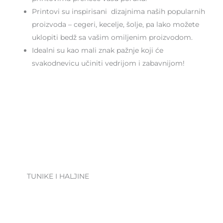
Printovi su inspirisani dizajnima naših popularnih
proizvoda – cegeri, kecelje, šolje, pa lako možete
uklopiti bedž sa vašim omiljenim proizvodom.
Idealni su kao mali znak pažnje koji će
svakodnevicu učiniti vedrijom i zabavnijom!
TUNIKE I HALJINE