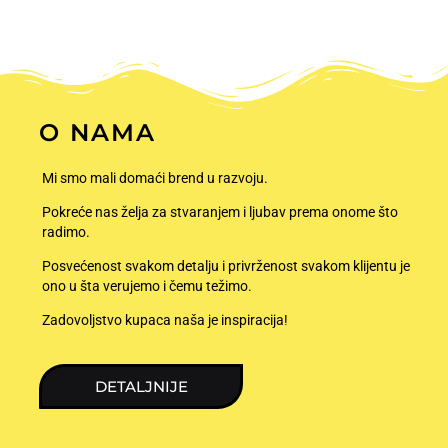
O NAMA
Mi smo mali domaći brend u razvoju.
Pokreće nas želja za stvaranjem i ljubav prema onome što
radimo.
Posvećenost svakom detalju i privrženost svakom klijentu je
ono u šta verujemo i čemu težimo.
Zadovoljstvo kupaca naša je inspiracija!
DETALJNIJE