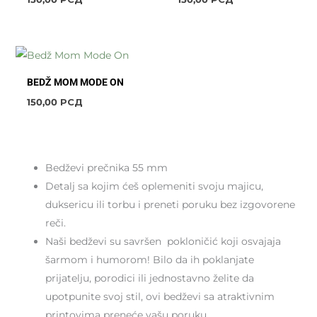
BEDŽ MOM MODE ON
150,00
РСД
Bedževi prečnika 55 mm
Detalj sa kojim ćeš oplemeniti svoju majicu,
duksericu ili torbu i preneti poruku bez izgovorene
reči.
Naši bedževi su savršen pokloničić koji osvajaja
šarmom i humorom! Bilo da ih poklanjate
prijatelju, porodici ili jednostavno želite da
upotpunite svoj stil, ovi bedževi sa atraktivnim
printovima preneće vašu poruku.