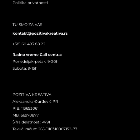
Politika privatnosti
TU SMO ZA VAS
kontakt@pozitivakreativa.rs
+381 60 493 88 22
Radno vreme Call centra:
Ponedeljak-petak: 9-20h
Subota: 9-15h
POZITIVA KREATIVA
Aleksandra Đurđević PR
PIB: 113653061
MB: 66978877
Šifra delatnosti: 4791
Tekući račun: 265-1110310007152-77