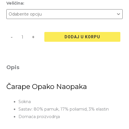
Veličina:
-
+
DODAJ U KORPU
Opis
Čarape Opako Naopaka
Sokna
Sastav: 80% pamuk, 17% poliamid, 3% elastin
Domaća proizvodnja