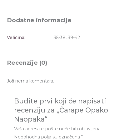
Dodatne informacije
Veličina:
35-38, 39-42
Recenzije (0)
Još nema komentara.
Budite prvi koji će napisati
recenziju za „Čarape Opako
Naopaka“
Vaša adresa e-pošte neće biti objavljena.
Neophodna polja su označena
*