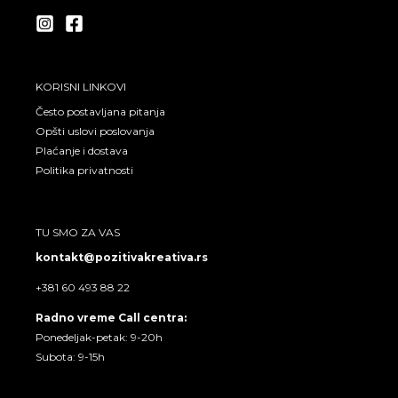
r
o
a
k
m
KORISNI LINKOVI
Često postavljana pitanja
Opšti uslovi poslovanja
Plaćanje i dostava
Politika privatnosti
TU SMO ZA VAS
kontakt@pozitivakreativa.rs
+381 60 493 88 22
Radno vreme Call centra:
Ponedeljak-petak: 9-20h
Subota: 9-15h