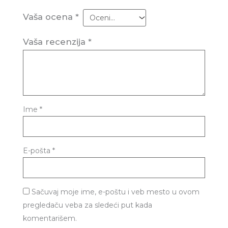
Vaša ocena
*
Vaša recenzija
*
Ime
*
E-pošta
*
Sačuvaj moje ime, e-poštu i veb mesto u ovom
pregledaču veba za sledeći put kada
komentarišem.