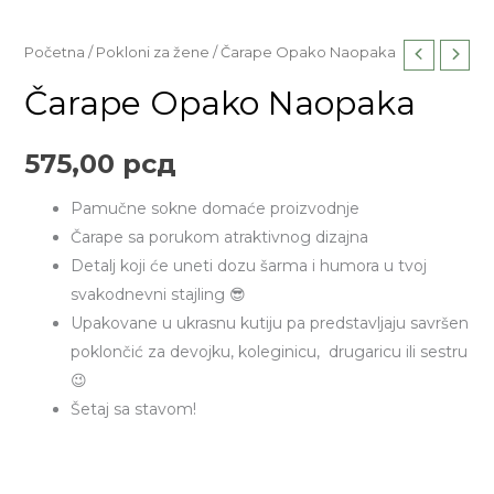
Čarape
Početna
/
Pokloni za žene
/ Čarape Opako Naopaka
Opako
Čarape Opako Naopaka
Naopaka
količina
575,00
рсд
Pamučne sokne domaće proizvodnje
Čarape sa porukom atraktivnog dizajna
Detalj koji će uneti dozu šarma i humora u tvoj
svakodnevni stajling 😎
Upakovane u ukrasnu kutiju pa predstavljaju savršen
poklončić za devojku, koleginicu, drugaricu ili sestru
😉
Šetaj sa stavom!