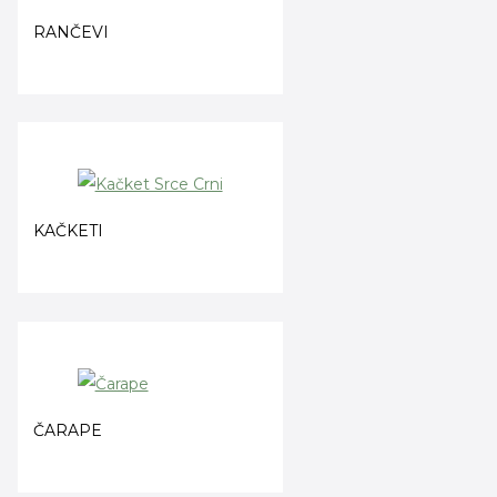
RANČEVI
KAČKETI
ČARAPE