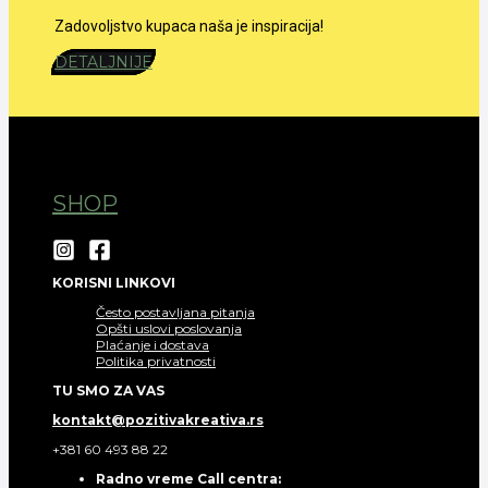
Zadovoljstvo kupaca naša je inspiracija!
DETALJNIJE
SHOP
KORISNI LINKOVI
Često postavljana pitanja
Opšti uslovi poslovanja
Plaćanje i dostava
Politika privatnosti
TU SMO ZA VAS
kontakt@pozitivakreativa.rs
+381 60 493 88 22
Radno vreme Call centra: