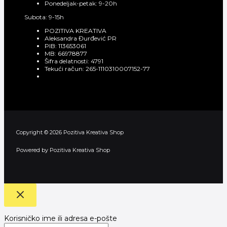
Ponedeljak-petak: 9-20h
Subota: 9-15h
POZITIVA KREATIVA
Aleksandra Đurđević PR
PIB: 113653061
MB: 66978877
Šifra delatnosti: 4791
Tekući račun: 265-1110310007152-77
Copyright © 2026 Pozitiva Kreativa Shop
Powered by Pozitiva Kreativa Shop
Korisničko ime ili adresa e-pošte