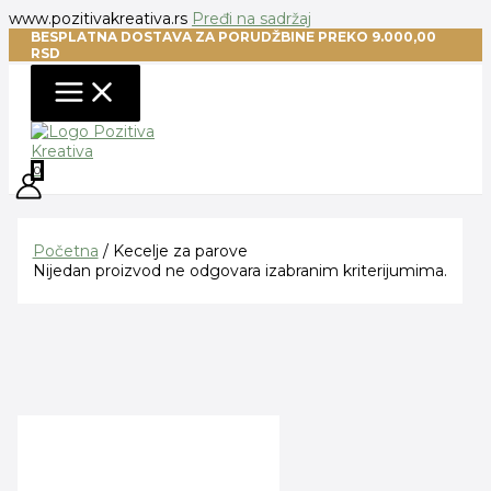
www.pozitivakreativa.rs
Pređi na sadržaj
BESPLATNA DOSTAVA ZA PORUDŽBINE PREKO 9.000,00
RSD
0
Početna
/ Kecelje za parove
Nijedan proizvod ne odgovara izabranim kriterijumima.