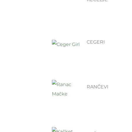
CEGERI
RANČEVI