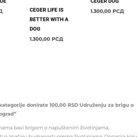
KOE
CEGER DOG
CEGER LIFE IS
Д
1.300,00
РСД
BETTER WITH A
DOG
1.300,00
РСД
kategorije donirate 100,00 RSD
Udruženju za brigu o
ograd”
inama bavi brigom o napuštenim životinjama,
ti o značaju humanosti prema životinjama. Donacija koj