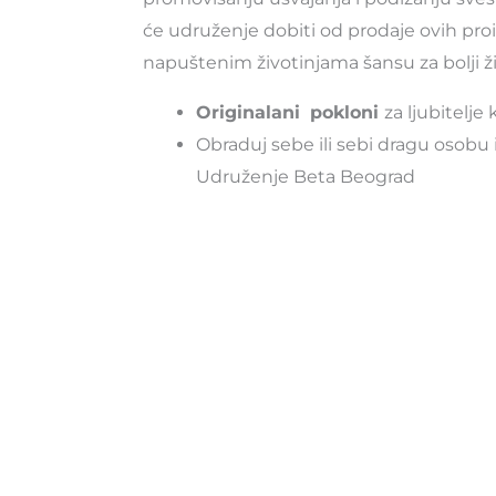
će udruženje dobiti od prodaje ovih pr
napuštenim životinjama šansu za bolji ž
Originalani
pokloni
za ljubitelje 
Obraduj sebe ili sebi dragu osob
Udruženje Beta Beograd