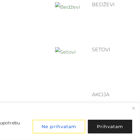
BEDŽEVI
SETOVI
AKCIJA
u upotrebu
Ne prihvatam
Prihvatam