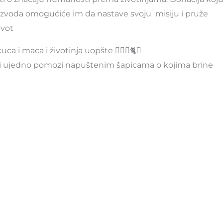
oizvoda omogućiće im da nastave svoju misiju i pruže
ivot
kuca i maca i životinja uopšte 🐕‍🦺🐾🐈💕
u i ujedno pomozi napuštenim šapicama o kojima brine