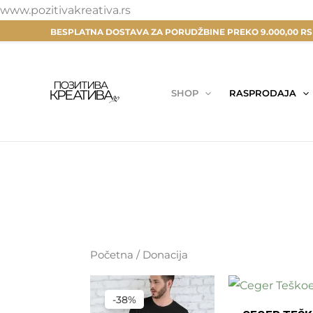
Pređi
www.pozitivakreativa.rs
na
BESPLATNA DOSTAVA ZA PORUDŽBINE PREKO 9.000,00 R
sadržaj
SHOP
RASPRODAJA
Početna
/ Donacija
ORIGINALNA
TRENUTNA
CENA
CENA
-38%
JE
JE: