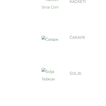
KAČKETI
ČARAPE
ŠOLJE