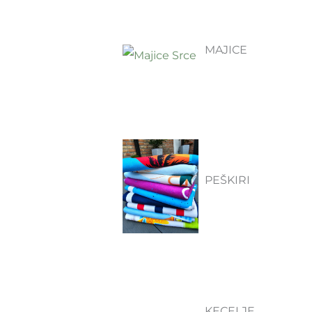
MAJICE
PEŠKIRI
KECELJE
u