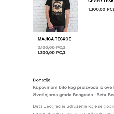
CEGER TEŠ
BILA:
1.300,00 РСД.
2.100,00 РСД.
1.300,00
РС
MAJICA TEŠKOE
2.100,00
РСД
1.300,00
РСД
Donacija
Kupovinom bilo kog proizvoda iz ove 
životinjama grada Beograda “Beta Be
Beta Beograd je udruženje koje se god
promovisanju usvajanja i podizanju sves