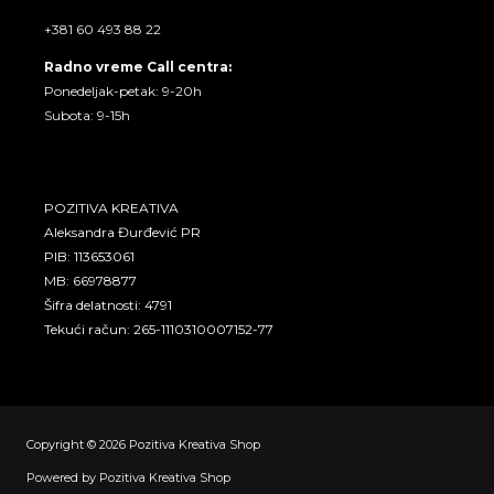
+381 60 493 88 22
Radno vreme Call centra:
Ponedeljak-petak: 9-20h
Subota: 9-15h
POZITIVA KREATIVA
Aleksandra Đurđević PR
PIB: 113653061
MB: 66978877
Šifra delatnosti: 4791
Tekući račun: 265-1110310007152-77
Copyright © 2026 Pozitiva Kreativa Shop
Powered by Pozitiva Kreativa Shop