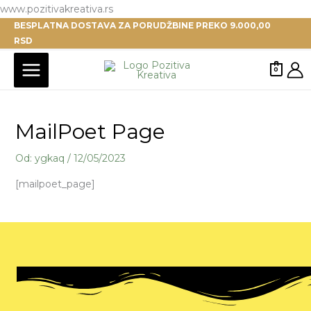
Pređi
www.pozitivakreativa.rs
BESPLATNA DOSTAVA ZA PORUDŽBINE PREKO 9.000,00
na
RSD
sadržaj
0
MailPoet Page
Od:
ygkaq
/
12/05/2023
[mailpoet_page]