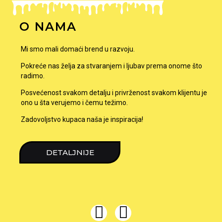
O NAMA
Mi smo mali domaći brend u razvoju.
Pokreće nas želja za stvaranjem i ljubav prema onome što
radimo.
Posvećenost svakom detalju i privrženost svakom klijentu je
ono u šta verujemo i čemu težimo.
Zadovoljstvo kupaca naša je inspiracija!
DETALJNIJE
I
F