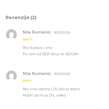
Recenzije (2)
Nila Rumenic
16/03/2026
Ocenjeno sa
Bez ili plava i crna
5
od 5
Po ceni od 3825 din,a ne 4500din
Nila Rumenic
16/03/2026
Ocenjeno sa
Ako ima velicina L/XL,bilo bi dobro.
5
od 5
Mislim da mi je 2XL veliko