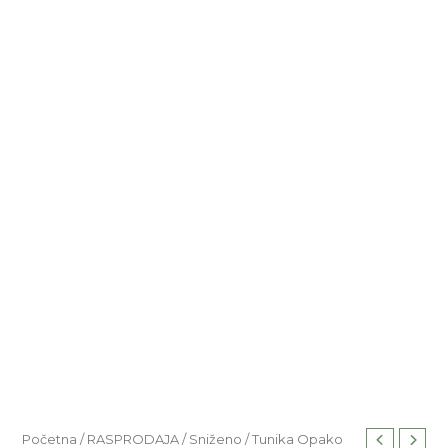
Početna
/
RASPRODAJA
/
Sniženo
/ Tunika Opako