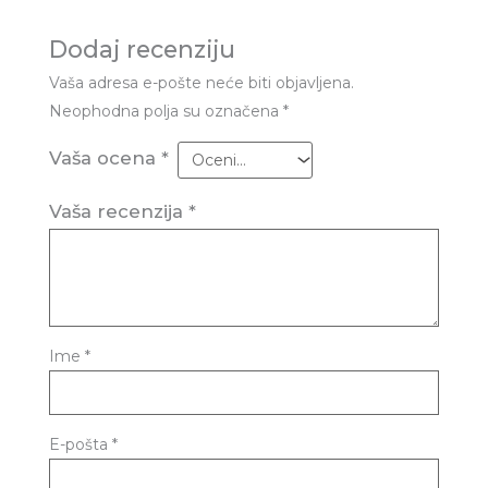
Dodaj recenziju
Vaša adresa e-pošte neće biti objavljena.
Neophodna polja su označena
*
Vaša ocena
*
Vaša recenzija
*
Ime
*
E-pošta
*