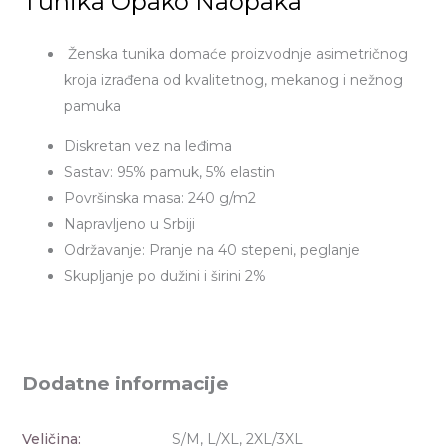
Tunika Opako Naopaka
Ženska tunika domaće proizvodnje asimetričnog
kroja izrađena od kvalitetnog, mekanog i nežnog
pamuka
Diskretan vez na leđima
Sastav: 95% pamuk, 5% elastin
Površinska masa: 240 g/m2
Napravljeno u Srbiji
Održavanje: Pranje na 40 stepeni, peglanje
Skupljanje po dužini i širini 2%
Dodatne informacije
Veličina:
S/M, L/XL, 2XL/3XL