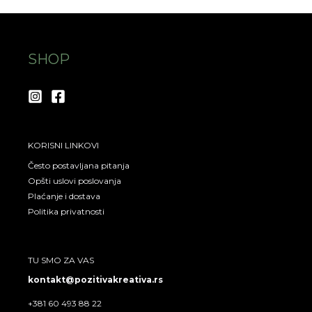
s
c
t
e
a
b
SHOP
g
o
r
o
a
k
m
KORISNI LINKOVI
Često postavljana pitanja
Opšti uslovi poslovanja
Plaćanje i dostava
Politika privatnosti
TU SMO ZA VAS
kontakt@pozitivakreativa.rs
+381 60 493 88 22