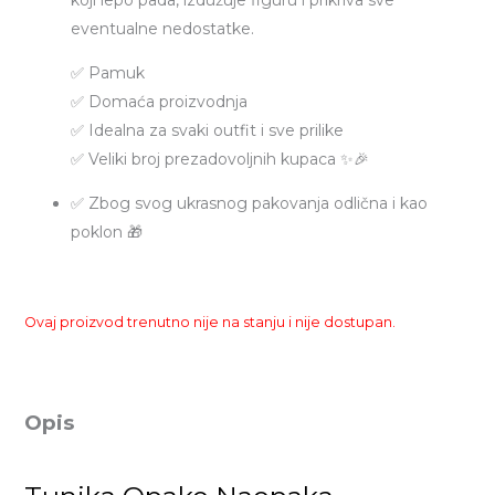
eventualne nedostatke.
✅ Pamuk
✅ Domaća proizvodnja
✅ Idealna za svaki outfit i sve prilike
✅ Veliki broj prezadovoljnih kupaca ✨🎉
✅ Zbog svog ukrasnog pakovanja odlična i kao
poklon 🎁
Ovaj proizvod trenutno nije na stanju i nije dostupan.
Opis