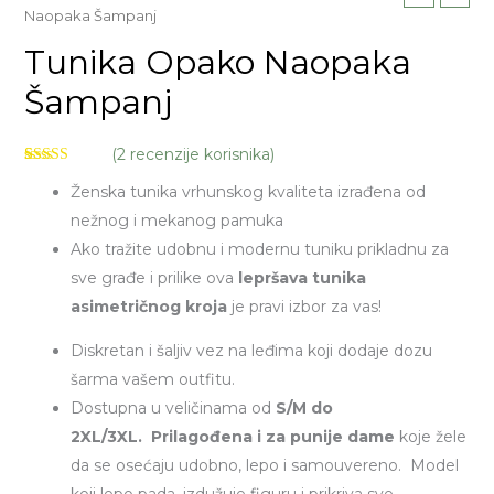
Naopaka Šampanj
Tunika Opako Naopaka
Šampanj
(
2
recenzije korisnika)
Ocenjeno
2
Ženska tunika vrhunskog kvaliteta izrađena od
5.00
od 5 na
osnovu
nežnog i mekanog pamuka
ocene kupca
Ako tražite udobnu i modernu tuniku prikladnu za
sve građe i prilike ova
lepršava tunika
asimetričnog kroja
je pravi izbor za vas!
Diskretan i šaljiv vez na leđima koji dodaje dozu
šarma vašem outfitu.
Dostupna u veličinama od
S/M do
2XL/3XL.
Prilagođena i za punije dame
koje žele
da se osećaju udobno, lepo i samouvereno.
Model
koji lepo pada, izdužuje figuru i prikriva sve