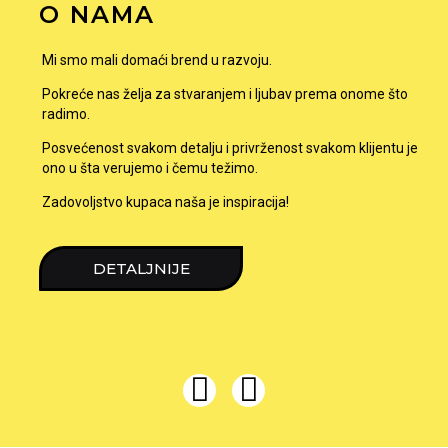
O NAMA
Mi smo mali domaći brend u razvoju.
Pokreće nas želja za stvaranjem i ljubav prema onome što
radimo.
Posvećenost svakom detalju i privrženost svakom klijentu je
ono u šta verujemo i čemu težimo.
Zadovoljstvo kupaca naša je inspiracija!
DETALJNIJE
I
F
n
a