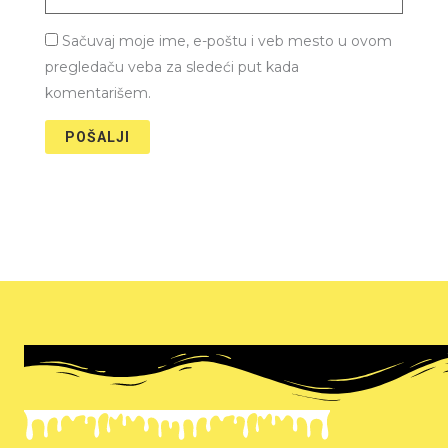
Sačuvaj moje ime, e-poštu i veb mesto u ovom
pregledaču veba za sledeći put kada
komentarišem.