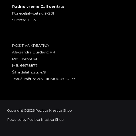
Radno vreme Call centra:
Ponedeljak-petak: 9-20h
Subota: 9-15h
POZITIVA KREATIVA
Aleksandra Đurđević PR
PIB: 113653061
MB: 66978877
Šifra delatnosti: 4791
Tekući račun: 265-1110310007152-77
Copyright © 2026 Pozitiva Kreativa Shop
Powered by Pozitiva Kreativa Shop