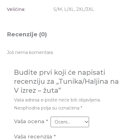
Veličina:
S/M, L/XL, 2XL/3XL
Recenzije (0)
Još nema komentara.
Budite prvi koji će napisati
recenziju za „Tunika/Haljina na
V izrez – žuta“
Vaša adresa e-pošte neće biti objavljena.
Neophodna polja su označena
*
Vaša ocena
*
Vaša recenzija
*