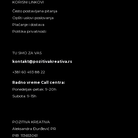
m
KORISNI LINKOVI
Često postavljana pitanja
Opšti uslovi poslovanja
Plaćanje i dostava
Politika privatnosti
TU SMO ZA VAS
kontakt@pozitivakreativa.rs
+381 60 493 88 22
Radno vreme Call centra:
Ponedeljak-petak: 9-20h
Subota: 9-15h
POZITIVA KREATIVA
Aleksandra Đurđević PR
PIB: 113653061