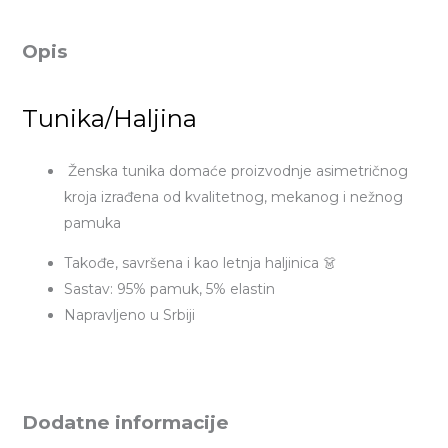
Opis
Tunika/Haljina
Ženska tunika domaće proizvodnje asimetričnog
kroja izrađena od kvalitetnog, mekanog i nežnog
pamuka
Takođe, savršena i kao letnja haljinica 👗
Sastav: 95% pamuk, 5% elastin
Napravljeno u Srbiji
Dodatne informacije