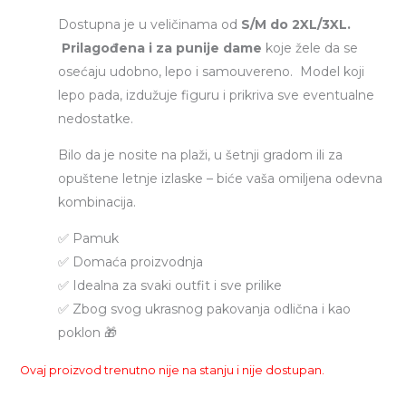
Dostupna je u veličinama od
S/M do 2XL/3XL.
Prilagođena i za punije dame
koje žele da se
osećaju udobno, lepo i samouvereno.
Model koji
lepo pada, izdužuje figuru i prikriva sve eventualne
nedostatke.
Bilo da je nosite na plaži, u šetnji gradom ili za
opuštene letnje izlaske – biće vaša omiljena odevna
kombinacija.
✅ Pamuk
✅ Domaća proizvodnja
✅ Idealna za svaki outfit i sve prilike
✅ Zbog svog ukrasnog pakovanja odlična i kao
poklon 🎁
Ovaj proizvod trenutno nije na stanju i nije dostupan.