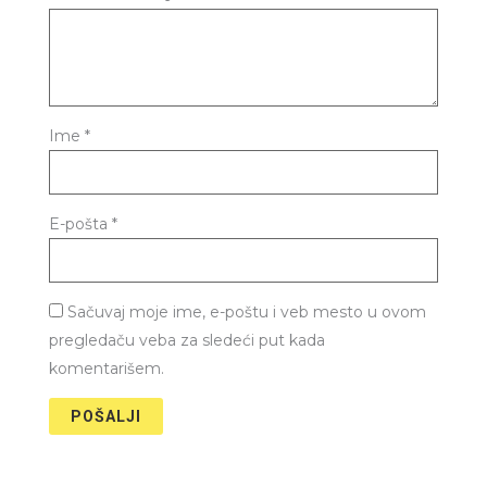
Ime
*
E-pošta
*
Sačuvaj moje ime, e-poštu i veb mesto u ovom
pregledaču veba za sledeći put kada
komentarišem.