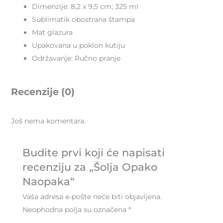
Dimenzije: 8,2 x 9,5 cm; 325 ml
Sublimatik obostrana štampa
Mat glazura
Upakovana u poklon kutiju
Održavanje: Ručno pranje
Recenzije (0)
Još nema komentara.
Budite prvi koji će napisati
recenziju za „Šolja Opako
Naopaka“
Vaša adresa e-pošte neće biti objavljena.
Neophodna polja su označena
*