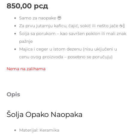
850,00
рсд
Samo za naopake 😎
Za prvu jutarnju kaficu, čajić, sokić ili nešto jače ☕🍾
Šolja sa porukom – kao savršen poklon ili mali znak
pažnje
Majica i ceger u istom dezenu (nisu uključeni u
cenu ovog proizvoda – posebno se poručuju)
Nema na zalihama
Opis
Šolja Opako Naopaka
Materijal: Keramika