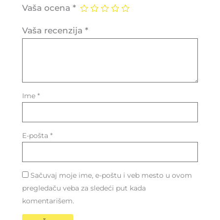
Vaša ocena
*
Vaša recenzija
*
Ime
*
E-pošta
*
Sačuvaj moje ime, e-poštu i veb mesto u ovom
pregledaču veba za sledeći put kada
komentarišem.