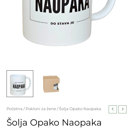
Početna
/
Pokloni za žene
/ Šolja Opako Naopaka
Šolja Opako Naopaka