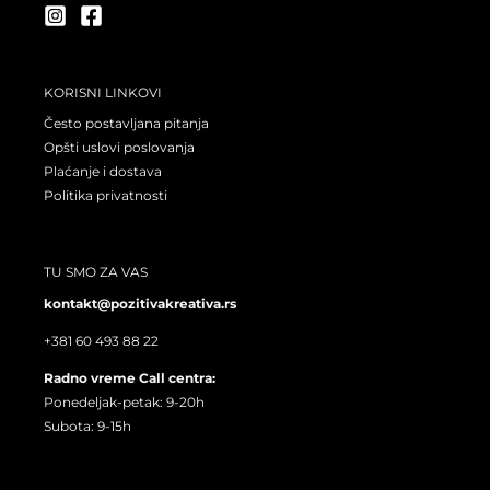
r
o
a
k
m
KORISNI LINKOVI
Često postavljana pitanja
Opšti uslovi poslovanja
Plaćanje i dostava
Politika privatnosti
TU SMO ZA VAS
kontakt@pozitivakreativa.rs
+381 60 493 88 22
Radno vreme Call centra:
Ponedeljak-petak: 9-20h
Subota: 9-15h