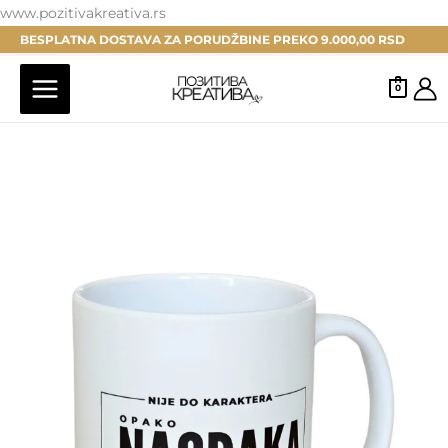
Pređi
www.pozitivakreativa.rs
na
BESPLATNA DOSTAVA ZA PORUDŽBINE PREKO 9.000,00 RSD
sadržaj
0