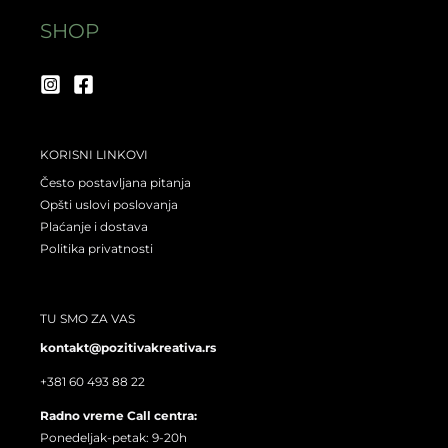
a
b
SHOP
g
o
r
o
a
k
m
KORISNI LINKOVI
Često postavljana pitanja
Opšti uslovi poslovanja
Plaćanje i dostava
Politika privatnosti
TU SMO ZA VAS
kontakt@pozitivakreativa.rs
+381 60 493 88 22
Radno vreme Call centra:
Ponedeljak-petak: 9-20h