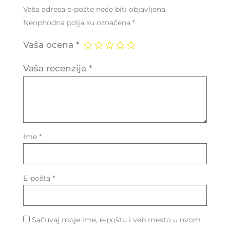
Vaša adresa e-pošte neće biti objavljena.
Neophodna polja su označena
*
Vaša ocena
*
Vaša recenzija
*
Ime
*
E-pošta
*
Sačuvaj moje ime, e-poštu i veb mesto u ovom