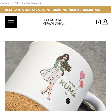
Pređi
www.pozitivakreativa.rs
na
BESPLATNA DOSTAVA ZA PORUDŽBINE PREKO 9.000,00 RSD
sadržaj
0