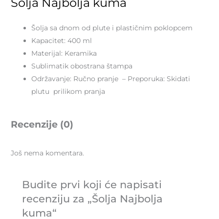
Šolja Najbolja kuma
Šolja sa dnom od plute i plastičnim poklopcem
Kapacitet: 400 ml
Materijal: Keramika
Sublimatik obostrana štampa
Održavanje: Ručno pranje – Preporuka: Skidati
plutu prilikom pranja
Recenzije (0)
Još nema komentara.
Budite prvi koji će napisati
recenziju za „Šolja Najbolja
kuma“