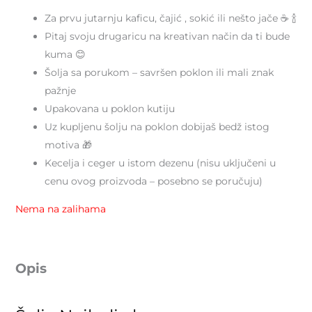
Za prvu jutarnju kaficu, čajić , sokić ili nešto jače ☕ 🍾
Pitaj svoju drugaricu na kreativan način da ti bude
kuma 😊
Šolja sa porukom – savršen poklon ili mali znak
pažnje
Upakovana u poklon kutiju
Uz kupljenu šolju na poklon dobijaš bedž istog
motiva 🎁
Kecelja i ceger u istom dezenu (nisu uključeni u
cenu ovog proizvoda – posebno se poručuju)
Nema na zalihama
Opis