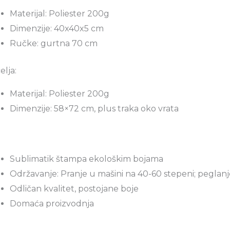
Materijal: Poliester 200g
Dimenzije: 40x40x5 cm
Ručke: gurtna 70 cm
elja:
Materijal: Poliester 200g
Dimenzije: 58×72 cm, plus traka oko vrata
Sublimatik štampa ekološkim bojama
Održavanje: Pranje u mašini na 40-60 stepeni; peglanj
Odličan kvalitet, postojane boje
Domaća proizvodnja