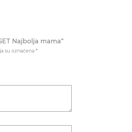
 „SET Najbolja mama“
ja su označena
*