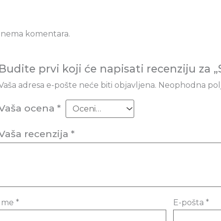
 nema komentara.
Budite prvi koji će napisati recenziju za
Vaša adresa e-pošte neće biti objavljena.
Neophodna pol
Vaša ocena
*
Vaša recenzija
*
Ime
*
E-pošta
*