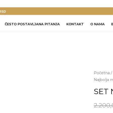
RSD
ČESTO POSTAVLJANA PITANJA
KONTAKT
O NAMA
Početna
/
Najbolja
SET 
2.200