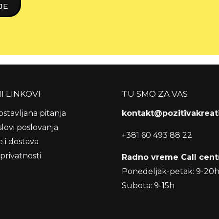
JE
I LINKOVI
TU SMO ZA VAS
stavljana pitanja
kontakt@pozitivakreati
lovi poslovanja
+381 60 493 88 22
 i dostava
 privatnosti
Radno vreme Call centr
Ponedeljak-petak: 9-20
Subota: 9-15h