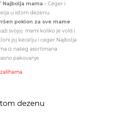
T
Najbolja mama
– Ceger i
2.200,00 рсд.
elja u istom dezenu
vršen poklon za sve mame
aži svojoj mami koliko je voliš i
loni joj kecelju i ceger Najbolja
a iz našeg asortimana
asno pakovanje
zalihama
istom dezenu