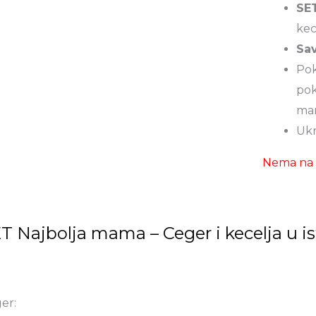
SE
kec
Sa
Pok
pok
mam
Ukr
Nema na 
T Najbolja mama – Ceger i kecelja u 
er: