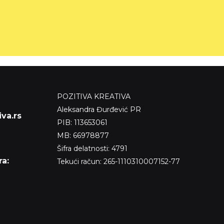
POZITIVA KREATIVA
Aleksandra Đurđević PR
va.rs
PIB: 113653061
MB: 66978877
Šifra delatnosti: 4791
a:
Tekući račun: 265-1110310007152-77
h