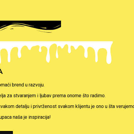
A
maći brend u razvoju.
lja za stvaranjem i ljubav prema onome što radimo.
akom detalju i privrženost svakom klijentu je ono u šta verujem
paca naša je inspiracija!