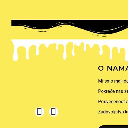
O NAM
Mi smo mali do
Pokreće nas že
I
F
Posvećenost sv
n
a
Zadovoljstvo ku
s
c