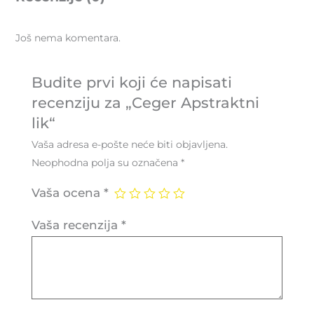
Još nema komentara.
Budite prvi koji će napisati
recenziju za „Ceger Apstraktni
lik“
Vaša adresa e-pošte neće biti objavljena.
Neophodna polja su označena
*
Vaša ocena
*
Vaša recenzija
*