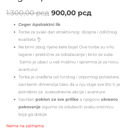
je
je:
1.300,00
рсд
900,00
рсд
bila:
900,00 рс
Ceger Apstraktni lik
1.300,00 рсд.
Torba za svaki dan atraktivnog dizajna i odličnog
kvaliteta 👌
Ne brini zbog njene bele boje! Ove torbe su vrlo
lagane i praktične za odražavanje i brzo se suše.
Samo je ubaci u veš mašinu i spremna je za novu
avanturu!
Torba je izrađena od čvrstog i otpornog poliestera,
savršenih dimenzija tako da u nju staje sve što ti je
potrebno za svakodnevne akcije i avanture
Savršen
poklon
za sve prilike
a njegovo
ukrasno
pakovanje
sigurno će oduševiti svaku srećnicu
koja ga dobije.
Nema na zalihama