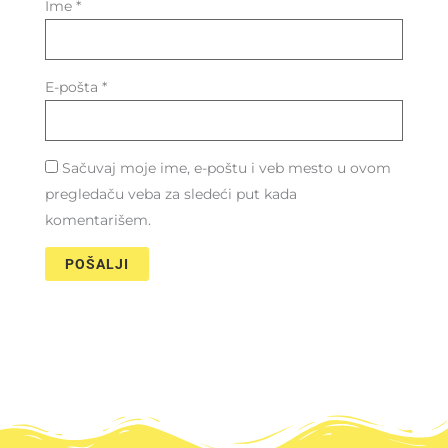
Ime
*
E-pošta
*
Sačuvaj moje ime, e-poštu i veb mesto u ovom
pregledaču veba za sledeći put kada
komentarišem.