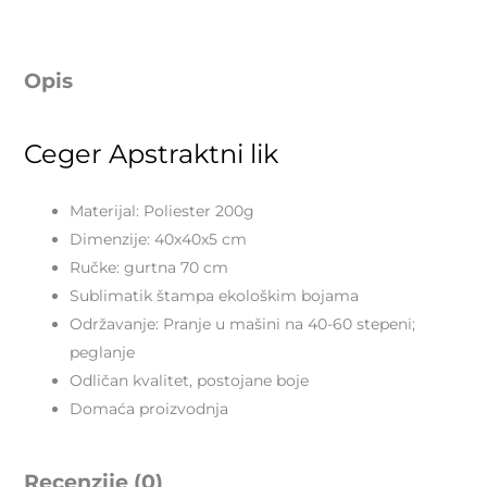
Opis
Ceger Apstraktni lik
Materijal: Poliester 200g
Dimenzije: 40x40x5 cm
Ručke: gurtna 70 cm
Sublimatik štampa ekološkim bojama
Održavanje: Pranje u mašini na 40-60 stepeni;
peglanje
Odličan kvalitet, postojane boje
Domaća proizvodnja
Recenzije (0)