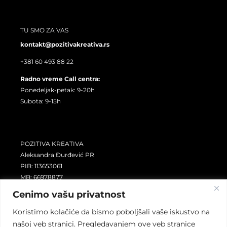
TU SMO ZA VAS
kontakt@pozitivakreativa.rs
+381 60 493 88 22
Radno vreme Call centra:
Ponedeljak-petak: 9-20h
Subota: 9-15h
POZITIVA KREATIVA
Aleksandra Đurđević PR
PIB: 113653061
MB: 66978877
Šifra delatnosti: 4791
Cenimo vašu privatnost
Tekući račun: 265-1110310007152-77
Koristimo kolačiće da bismo poboljšali vaše iskustvo na
našoj veb stranici. Pregledavanjem ove veb stranice