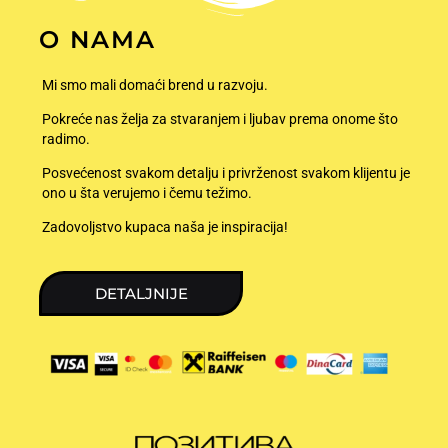
O NAMA
Mi smo mali domaći brend u razvoju.
Pokreće nas želja za stvaranjem i ljubav prema onome što
radimo.
Posvećenost svakom detalju i privrženost svakom klijentu je
ono u šta verujemo i čemu težimo.
Zadovoljstvo kupaca naša je inspiracija!
DETALJNIJE