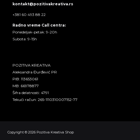
kontakt@pozitivakreativa.rs
+381 60 493 88 22
Radno vreme Call centra:
Ponedeljak-petak: 9-20h
Subota: 9-15h
POZITIVA KREATIVA
Aleksandra Đurđević PR
PIB: 113653061
MB: 66978877
Šifra delatnosti: 4791
Tekući račun: 265-1110310007152-77
Copyright © 2026 Pozitiva Kreativa Shop