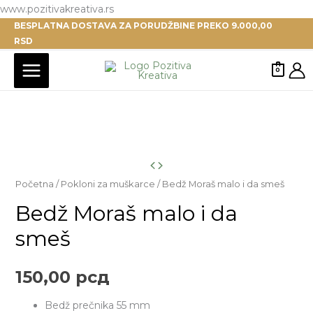
Pređi
www.pozitivakreativa.rs
BESPLATNA DOSTAVA ZA PORUDŽBINE PREKO 9.000,00
na
RSD
sadržaj
0
Početna
/
Pokloni za muškarce
/ Bedž Moraš malo i da smeš
Bedž Moraš malo i da
smeš
150,00
рсд
Bedž prečnika 55 mm