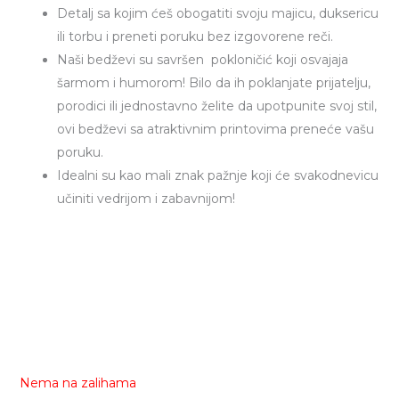
Detalj sa kojim ćeš obogatiti svoju majicu, duksericu
ili torbu i preneti poruku bez izgovorene reči.
Naši bedževi su savršen pokloničić koji osvajaja
šarmom i humorom! Bilo da ih poklanjate prijatelju,
porodici ili jednostavno želite da upotpunite svoj stil,
ovi bedževi sa atraktivnim printovima preneće vašu
poruku.
Idealni su kao mali znak pažnje koji će svakodnevicu
učiniti vedrijom i zabavnijom!
Nema na zalihama