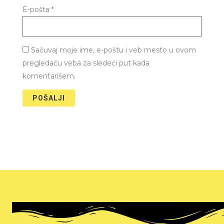
E-pošta
*
Sačuvaj moje ime, e-poštu i veb mesto u ovom
pregledaču veba za sledeći put kada
komentarišem.