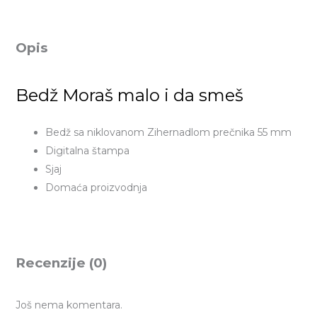
Opis
Bedž Moraš malo i da smeš
Bedž sa niklovanom Zihernadlom prečnika 55 mm
Digitalna štampa
Sjaj
Domaća proizvodnja
Recenzije (0)
Još nema komentara.