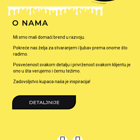
O NAMA
Mi smo mali domaći brend u razvoju.
Pokreće nas želja za stvaranjem i ljubav prema onome što
radimo.
Posvećenost svakom detalju i privrženost svakom klijentu je
ono u šta verujemo i čemu težimo.
Zadovoljstvo kupaca naša je inspiracija!
DETALJNIJE